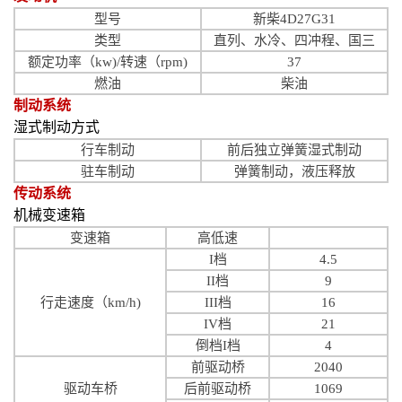
型号
新柴4D27G31
类型
直列、水冷、四冲程、国三
额定功率（kw)/转速（rpm)
37
燃油
柴油
制动系统
湿式制动方式
行车制动
前后独立弹簧湿式制动
驻车制动
弹簧制动，液压释放
传动系统
机械变速箱
变速箱
高低速
I档
4.5
II档
9
行走速度（km/h)
III档
16
IV档
21
倒档I档
4
前驱动桥
2040
驱动车桥
后前驱动桥
1069