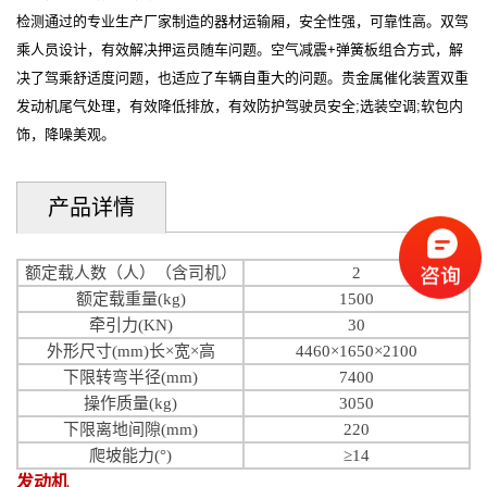
检测通过的专业生产厂家制造的器材运输厢，安全性强，可靠性高。双驾
乘人员设计，有效解决押运员随车问题。空气减震+弹簧板组合方式，解
决了驾乘舒适度问题，也适应了车辆自重大的问题。贵金属催化装置双重
发动机尾气处理，有效降低排放，有效防护驾驶员安全;选装空调;软包内
饰，降噪美观。
产品详情
额定载人数（人）（含司机）
2
额定载重量(kg)
1500
牵引力(KN)
30
外形尺寸(mm)长×宽×高
4460×1650×2100
下限转弯半径(mm)
7400
操作质量(kg)
3050
下限离地间隙(mm)
220
爬坡能力(°)
≥14
发动机