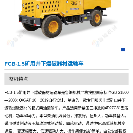
FCB-1.5矿用井下爆破器材运输车
整机特点
FCB-1.5矿用井下爆破器材运输车是鲁瞻机械严格按照国家标准GB 21500
—2008; Q/GAT 10一2019自行设计、制造的一款专门服务非煤矿山井下
运输爆破器材的箱式柴油运输车。产品选用新柴国三排放的4D27G31型发
动机，功率50马力。本型柴油机噪音低，排放好，扭矩大，功率储备大。
采用弹簧制动液压释放湿式制动桥，四轮驱动，通过性好;高低速机械变
速箱， 变速幅度大，低速驱动力大、操作简便;维护简单。由公安部授权