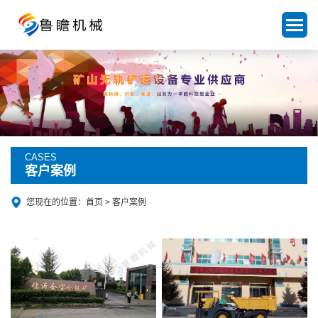
CASES
客户案例
您现在的位置：
首页
> 客户案例